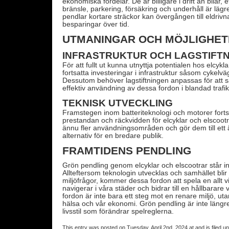
ekonomiska fördelar. De är billigare i drift än bilar
bränsle, parkering, försäkring och underhåll är lägr
pendlar kortare sträckor kan övergången till eldrivn
besparingar över tid.
UTMANINGAR OCH MÖJLIGHET
INFRASTRUKTUR OCH LAGSTIFTN
För att fullt ut kunna utnyttja potentialen hos elcykl
fortsatta investeringar i infrastruktur såsom cykelv
Dessutom behöver lagstiftningen anpassas för att s
effektiv användning av dessa fordon i blandad trafik
TEKNISK UTVECKLING
Framstegen inom batteriteknologi och motorer fortsä
prestandan och räckvidden för elcyklar och elscootr
ännu fler användningsområden och gör dem till ett 
alternativ för en bredare publik.
FRAMTIDENS PENDLING
Grön pendling genom elcyklar och elscootrar står inf
Allteftersom teknologin utvecklas och samhället bl
miljöfrågor, kommer dessa fordon att spela en allt vik
navigerar i våra städer och bidrar till en hållbarare vä
fordon är inte bara ett steg mot en renare miljö, uta
hälsa och vår ekonomi. Grön pendling är inte längre
livsstil som förändrar spelreglerna.
This entry was posted on Tuesday, April 2nd, 2024 at and is filed u