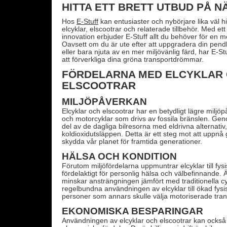
HITTA ETT BRETT UTBUD PÅ N
Hos
E-Stuff
kan entusiaster och nybörjare lika väl hi
elcyklar, elscootrar och relaterade tillbehör. Med ett
innovation erbjuder E-Stuff allt du behöver för en m
Oavsett om du är ute efter att uppgradera din pendl
eller bara njuta av en mer miljövänlig färd, har E-St
att förverkliga dina gröna transportdrömmar.
FÖRDELARNA MED ELCYKLAR
ELSCOOTRAR
MILJÖPÅVERKAN
Elcyklar och elscootrar har en betydligt lägre miljö
och motorcyklar som drivs av fossila bränslen. Geno
del av de dagliga bilresorna med eldrivna alternativ
koldioxidutsläppen. Detta är ett steg mot att uppnå
skydda vår planet för framtida generationer.
HÄLSA OCH KONDITION
Förutom miljöfördelarna uppmuntrar elcyklar till fysisk
fördelaktigt för personlig hälsa och välbefinnande.
minskar ansträngningen jämfört med traditionella cy
regelbundna användningen av elcyklar till ökad fysisk 
personer som annars skulle välja motoriserade tra
EKONOMISKA BESPARINGAR
Användningen av elcyklar och elscootrar kan ocks