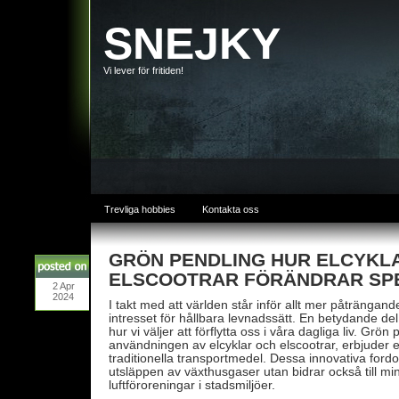
SNEJKY
Vi lever för fritiden!
Trevliga hobbies
Kontakta oss
GRÖN PENDLING HUR ELCYKL
ELSCOOTRAR FÖRÄNDRAR SP
2
Apr
2024
I takt med att världen står inför allt mer påträngan
intresset för hållbara levnadssätt. En betydande de
hur vi väljer att förflytta oss i våra dagliga liv. Grö
användningen av elcyklar och elscootrar, erbjuder en 
traditionella transportmedel. Dessa innovativa ford
utsläppen av växthusgaser utan bidrar också till mi
luftföroreningar i stadsmiljöer.