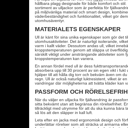
hållbara plagg designade för både komfort och stil. 
sortiment av ulljackor som är perfekta för fjällvand
på miljövänliga material och smart design, kombine
väderbeständighet och funktionalitet, vilket gör dem ti
utomhusäventyr.
MATERIALETS EGENSKAPER
Ull är känt för sina unika egenskaper som gör det till
utomhusaktiviteter. Det är naturligt isolerande, vilket h
varm i kallt väder. Dessutom andas ull, vilket innebä
kroppstemperaturen genom att släppa ut överflödig 
särskilt viktigt under ansträngande aktiviteter som f
kroppstemperaturen kan variera.
En annan fördel med ull är dess fukttransporterand
absorbera upp till 30 procent av sin egen vikt i fukt 
hjälper till att hålla dig torr och bekväm även om du s
regn. Ull är också naturligt luktresistent, vilket är 
vandringar där möjligheterna att tvätta kläder kan 
PASSFORM OCH RÖRELSEFRIH
När du väljer en ulljacka för fjällvandring är pass
sitta bekvämt utan att begränsa din rörelsefrihet. E
tillräckligt med utrymme för att du ska kunna bära 
så lös att den släpper in kall luft.
Leta efter en jacka med ergonomisk design och förf
underlättar rörelser som att sträcka ut armarna eller