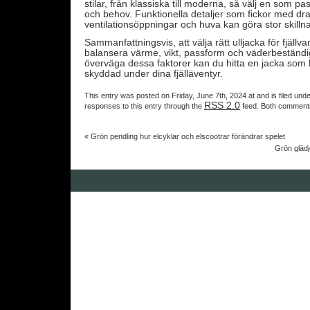
stilar, från klassiska till moderna, så välj en som p
och behov. Funktionella detaljer som fickor med dr
ventilationsöppningar och huva kan göra stor skill
Sammanfattningsvis, att välja rätt ulljacka för fjällv
balansera värme, vikt, passform och väderbeständ
överväga dessa faktorer kan du hitta en jacka som
skyddad under dina fjälläventyr.
This entry was posted on Friday, June 7th, 2024 at and is filed und
RSS 2.0
responses to this entry through the
feed. Both comments
«
Grön pendling hur elcyklar och elscootrar förändrar spelet
Grön gläd