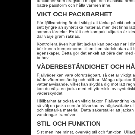
funktioner som dragsko i midjan och elastiska ärmslu
bättre passform och hålla värmen inne.
VIKT OCH PACKBARHET
För fjällvandring är det viktigt att tänka på vikt och 
sett tyngre än syntetiska material, men det finns lät
samma fördelar. En lätt och kompakt ulljacka är ide
där varje gram räknas.
Kontrollera även hur lätt jackan kan packas ner i di
bör kunna komprimeras till en liten storlek utan att 
egenskaper. Detta gör det enkelt att bära den med 
behov.
VÄDERBESTÄNDIGHET OCH H
Fjällväder kan vara oförutsägbart, så det är viktigt a
både väderbeständig och hållbar. Många ulljackor ä
vattenavvisande, vilket kan skydda dig mot lätt reg
kan du välja en jacka med ett ytterskikt av syntetisk
väderskyddet.
Hållbarhet är också en viktig faktor. Fjällvandring k
så välj en jacka som är tillverkad av högkvalitativ u
och slitstarka material. Detta säkerställer att jacka
vandringar framöver.
STIL OCH FUNKTION
Sist men inte minst, överväg stil och funktion. Ullja