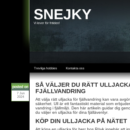
SNEJKY
Vi lever för fritiden!
Trevliga hobbies
Kontakta oss
SÅ VÄLJER DU RÄTT ULLJACKA
FJÄLLVANDRING
7
Jun
2024
Att välja rätt ulljacka för fjällvandring kan vara avg
säkerhet. Ull är ett fantastiskt material som erbjude
vandring i fjällmiljö. Den här artikeln guidar dig g
du väljer en ulljacka för dina fjälläventyr.
KÖP DIN ULLJACKA PÅ NÄTET
Att köpa en ulljacka för herr hos
Röyk
innebär att in